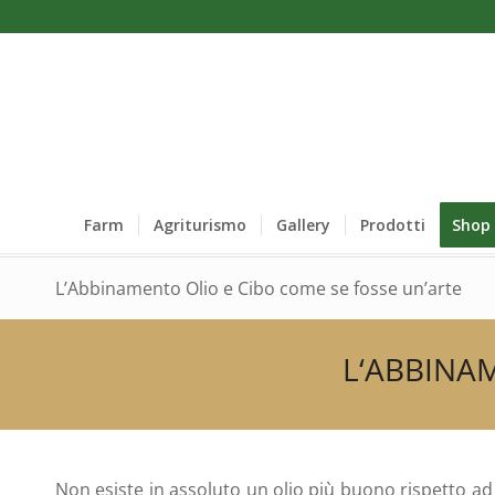
Farm
Agriturismo
Gallery
Prodotti
Shop
L’Abbinamento Olio e Cibo come se fosse un’arte
L‘ABBINA
Non esiste in assoluto un olio più buono rispetto ad