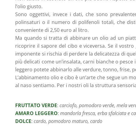
l’olio giusto.
Sono oggettivi, invece i dati, che sono prevalente
polinsaturi o il numero di polifenoli totali, che 
conveniente di 2,50 euro al litro.
Ma quando si tratta di abbinare un olio ad un pia
ricoprire il sapore del cibo e viceversa. Se il vostr
imponente si rischia di perdere la delicatezza di quel
più delicati come un’insalata, carni bianche o pesce 
leggero potete abbinarlo alle verdure, tonno, frise, p
L’abbinamento olio e cibo è un’arte che segue un mode
al naso sentiamo. Per i nostri oli la struttura sensoria
FRUTTATO VERDE
:
carciofo, pomodoro verde, mela ver
AMARO LEGGERO
:
mandorla fresca, erba sfalciata e ca
DOLCE
:
cardo, pomodoro maturo, cardo