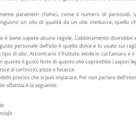
mente parametri chimici, come il numero di perossidi, la
distinguono un olio di qualità da un olio mediocre, quello
tto è bene sapere alcune regole. L’abbinamento dovrebbe e
o gusto personale dell’olio è quello dolce e lo usate sui rag
 tipo di olio. Al contrario il fruttato verde in cui l’amaro e
in quanto il gusto forte di questo olio coprirebbe i sapori 
esce al cartoccio, pizze o focacce.
llo preciso che si può imparare. Per non parlare dell’intensi
le olfattiva è la seguente:
de
rciofo