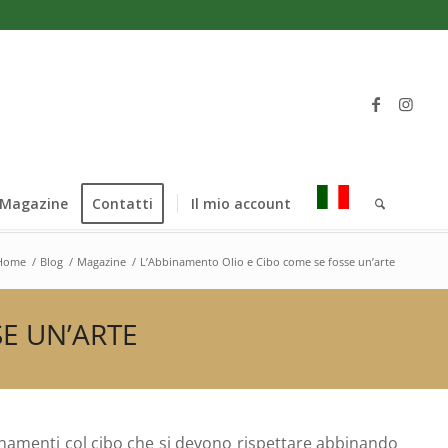
Magazine
Contatti
Il mio account
Home
/
Blog
/
Magazine
/
L’Abbinamento Olio e Cibo come se fosse un’arte
E UN’ARTE
binamenti col cibo che si devono rispettare abbinando