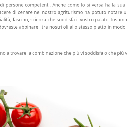
à di persone competenti. Anche come lo si versa ha la su
piacere di cenare nel nostro agriturismo ha potuto notare u
rialità, fascino, scienza che soddisfa il vostro palato. Inso
i, dovreste abbinare i tre nostri oli allo stesso piatto in modo
fino a trovare la combinazione che più vi soddisfa o che più v